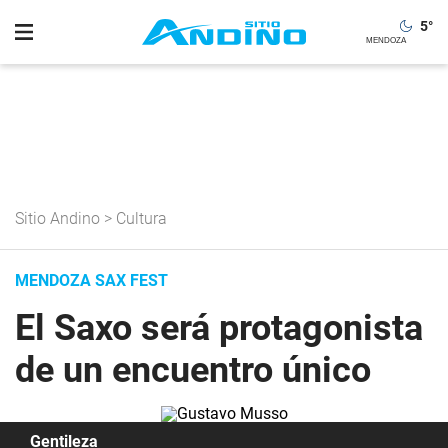
5
°
Sitio Andino
>
Cultura
MENDOZA SAX FEST
El Saxo será protagonista
de un encuentro único
Gentileza