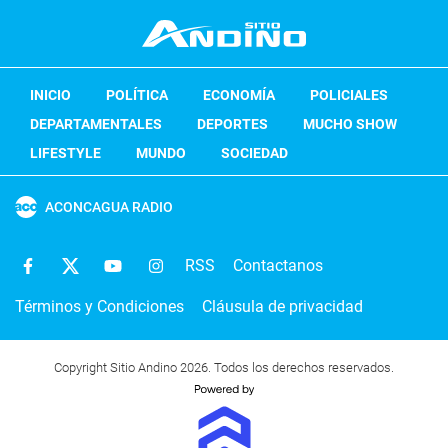
INICIO
POLÍTICA
ECONOMÍA
POLICIALES
DEPARTAMENTALES
DEPORTES
MUCHO SHOW
LIFESTYLE
MUNDO
SOCIEDAD
ACONCAGUA RADIO
RSS
Contactanos
Términos y Condiciones
Cláusula de privacidad
Copyright Sitio Andino 2026. Todos los derechos reservados.