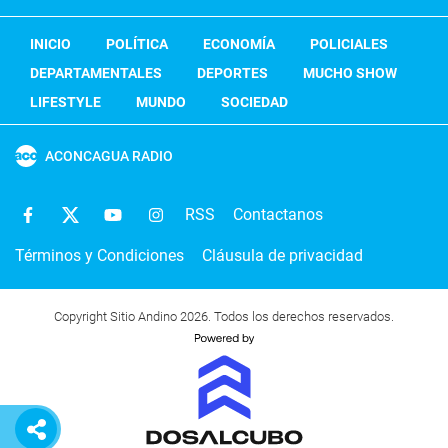
INICIO
POLÍTICA
ECONOMÍA
POLICIALES
DEPARTAMENTALES
DEPORTES
MUCHO SHOW
LIFESTYLE
MUNDO
SOCIEDAD
ACONCAGUA RADIO
RSS
Contactanos
Términos y Condiciones
Cláusula de privacidad
Copyright Sitio Andino 2026. Todos los derechos reservados.