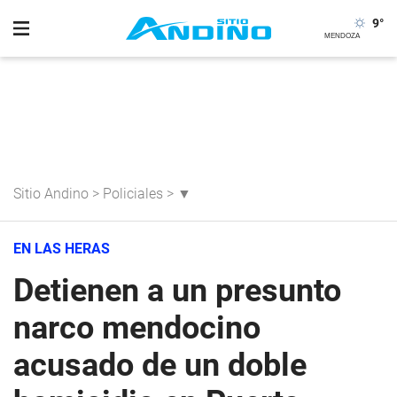
9
°
Sitio Andino
>
Policiales
>
▼
EN LAS HERAS
Detienen a un presunto
narco mendocino
acusado de un doble