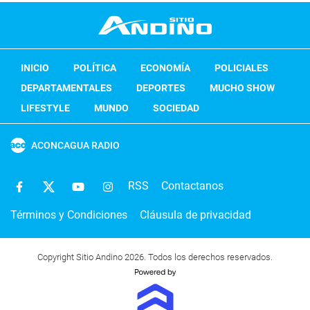
INICIO
POLÍTICA
ECONOMÍA
POLICIALES
DEPARTAMENTALES
DEPORTES
MUCHO SHOW
LIFESTYLE
MUNDO
SOCIEDAD
ACONCAGUA RADIO
RSS
Contactanos
Términos y Condiciones
Cláusula de privacidad
Copyright Sitio Andino 2026. Todos los derechos reservados.