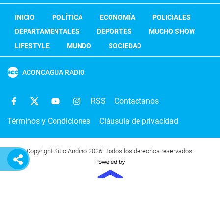
INICIO
POLÍTICA
ECONOMÍA
POLICIALES
DEPARTAMENTALES
DEPORTES
MUCHO SHOW
LIFESTYLE
MUNDO
SOCIEDAD
ACONCAGUA RADIO
RSS
Contactanos
Términos y Condiciones
Cláusula de privacidad
Copyright Sitio Andino 2026. Todos los derechos reservados.