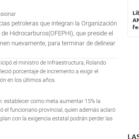
Li
AN
ias petroleras que integran la Organización
fe
 de Hidrocarburos(OFEPHI), que preside el
únen nuevamente, para terminar de delinear
cipó el ministro de Infraestructura, Rolando
leció porcentaje de incremento a exigir el
ón en los últimos años.
n: establecer como meta aumentar 15% la
có el funcionario provincial, quien además aclaró
an con la exigencia estatal podrán perder las
LA