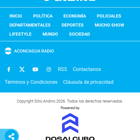
INICIO
POLÍTICA
ECONOMÍA
POLICIALES
DEPARTAMENTALES
DEPORTES
MUCHO SHOW
LIFESTYLE
MUNDO
SOCIEDAD
ACONCAGUA RADIO
RSS
Contactanos
Términos y Condiciones
Cláusula de privacidad
Copyright Sitio Andino 2026. Todos los derechos reservados.