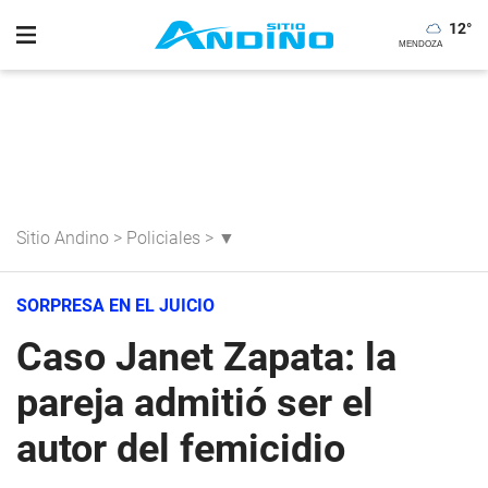
12
°
Sitio Andino
>
Policiales
>
▼
SORPRESA EN EL JUICIO
Caso Janet Zapata: la
pareja admitió ser el
autor del femicidio