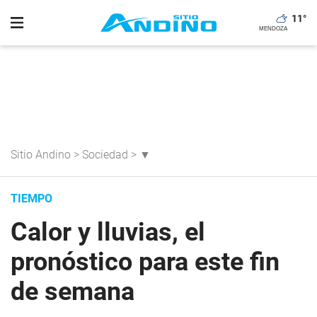
11
°
Sitio Andino
>
Sociedad
>
▼
TIEMPO
Calor y lluvias, el
pronóstico para este fin
de semana