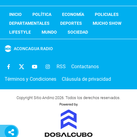
INICIO
POLÍTICA
ECONOMÍA
POLICIALES
DEPARTAMENTALES
DEPORTES
MUCHO SHOW
LIFESTYLE
MUNDO
SOCIEDAD
ACONCAGUA RADIO
RSS
Contactanos
Términos y Condiciones
Cláusula de privacidad
Copyright Sitio Andino 2026. Todos los derechos reservados.