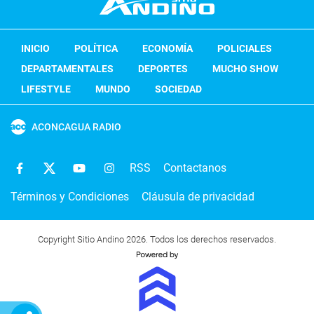
INICIO
POLÍTICA
ECONOMÍA
POLICIALES
DEPARTAMENTALES
DEPORTES
MUCHO SHOW
LIFESTYLE
MUNDO
SOCIEDAD
ACONCAGUA RADIO
RSS
Contactanos
Términos y Condiciones
Cláusula de privacidad
Copyright Sitio Andino 2026. Todos los derechos reservados.