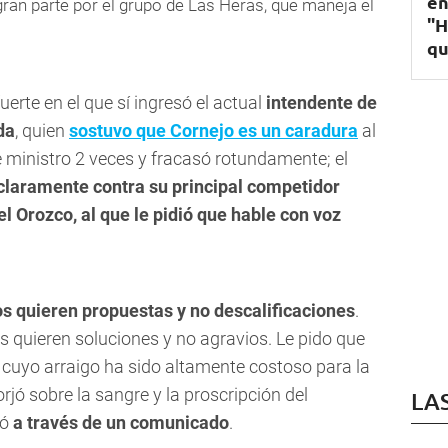
en
ran parte por el grupo de Las Heras, que maneja el
"H
qu
fuerte en el que sí ingresó el actual
intendente de
da
, quien
sostuvo que Cornejo es un caradura
al
 ministro 2 veces y fracasó rotundamente; el
claramente contra su principal competidor
 Orozco, al que le pidió que hable con voz
os quieren propuestas y no descalificaciones
.
s quieren soluciones y no agravios. Le pido que
uyo arraigo ha sido altamente costoso para la
orjó sobre la sangre y la proscripción del
LA
ró
a través de un comunicado
.