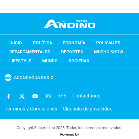
INICIO
POLÍTICA
ECONOMÍA
POLICIALES
DEPARTAMENTALES
DEPORTES
MUCHO SHOW
LIFESTYLE
MUNDO
SOCIEDAD
ACONCAGUA RADIO
RSS
Contactanos
Términos y Condiciones
Cláusula de privacidad
Copyright Sitio Andino 2026. Todos los derechos reservados.