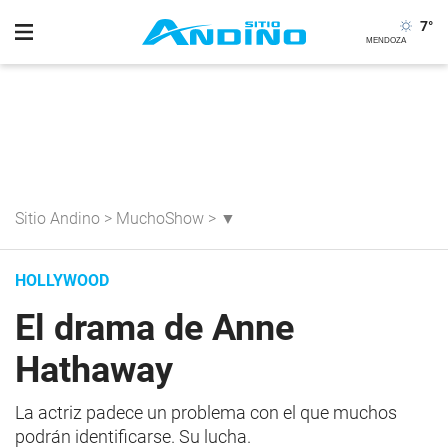
7
°
Sitio Andino
>
MuchoShow
>
▼
HOLLYWOOD
El drama de Anne
Hathaway
La actriz padece un problema con el que muchos
podrán identificarse. Su lucha.