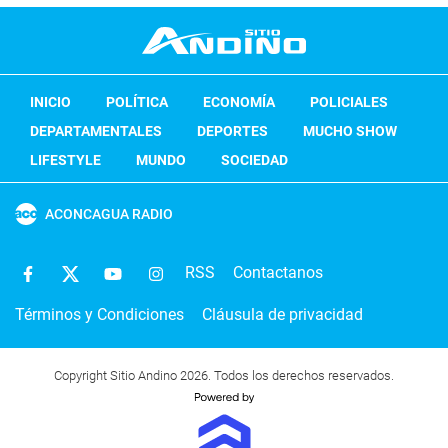
INICIO
POLÍTICA
ECONOMÍA
POLICIALES
DEPARTAMENTALES
DEPORTES
MUCHO SHOW
LIFESTYLE
MUNDO
SOCIEDAD
ACONCAGUA RADIO
RSS
Contactanos
Términos y Condiciones
Cláusula de privacidad
Copyright Sitio Andino 2026. Todos los derechos reservados.