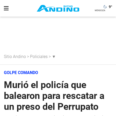
9
°
Sitio Andino
>
Policiales
>
▼
GOLPE COMANDO
Murió el policía que
balearon para rescatar a
un preso del Perrupato