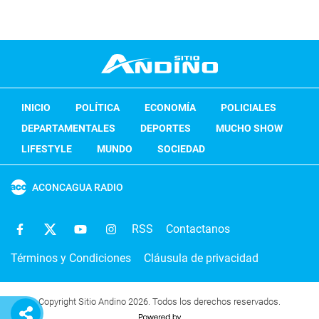
INICIO
POLÍTICA
ECONOMÍA
POLICIALES
DEPARTAMENTALES
DEPORTES
MUCHO SHOW
LIFESTYLE
MUNDO
SOCIEDAD
ACONCAGUA RADIO
RSS
Contactanos
Términos y Condiciones
Cláusula de privacidad
Copyright Sitio Andino 2026. Todos los derechos reservados.