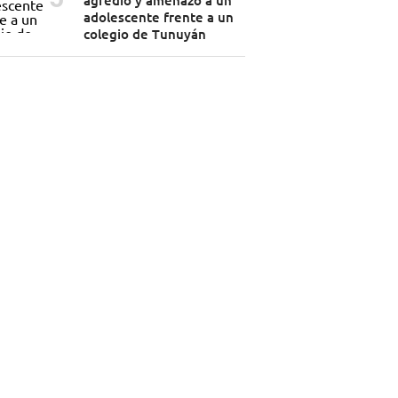
agredió y amenazó a un
adolescente frente a un
colegio de Tunuyán