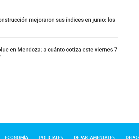
construcción mejoraron sus índices en junio: los
blue en Mendoza: a cuánto cotiza este viernes 7
6
ECONOMÍA
POLICIALES
DEPARTAMENTALES
DEPO