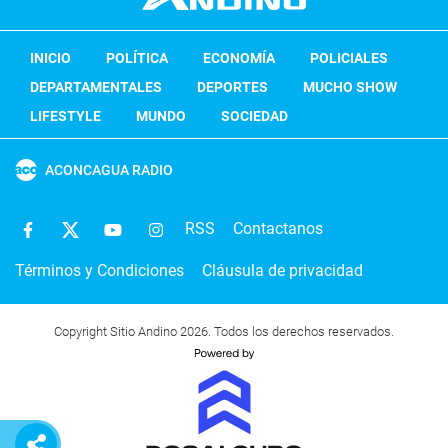
INICIO
POLÍTICA
ECONOMÍA
POLICIALES
DEPARTAMENTALES
DEPORTES
MUCHO SHOW
LIFESTYLE
MUNDO
SOCIEDAD
ACONCAGUA RADIO
RSS
Contactanos
Términos y Condiciones
Cláusula de privacidad
Copyright Sitio Andino 2026. Todos los derechos reservados.