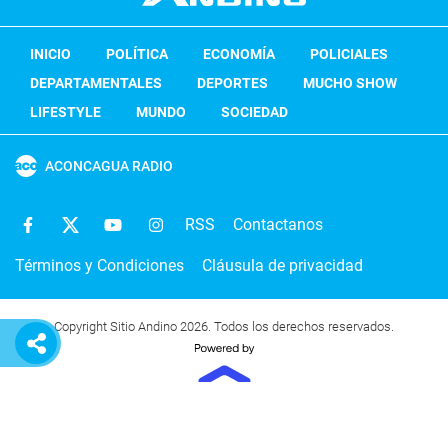
INICIO
POLÍTICA
ECONOMÍA
POLICIALES
DEPARTAMENTALES
DEPORTES
MUCHO SHOW
LIFESTYLE
MUNDO
SOCIEDAD
ACONCAGUA RADIO
RSS
Contactanos
Términos y Condiciones
Cláusula de privacidad
Copyright Sitio Andino 2026. Todos los derechos reservados.