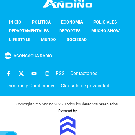
INICIO
POLÍTICA
ECONOMÍA
POLICIALES
DEPARTAMENTALES
DEPORTES
MUCHO SHOW
LIFESTYLE
MUNDO
SOCIEDAD
ACONCAGUA RADIO
RSS
Contactanos
Términos y Condiciones
Cláusula de privacidad
Copyright Sitio Andino 2026. Todos los derechos reservados.