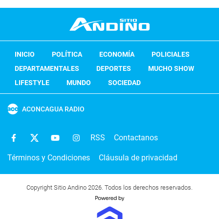
INICIO
POLÍTICA
ECONOMÍA
POLICIALES
DEPARTAMENTALES
DEPORTES
MUCHO SHOW
LIFESTYLE
MUNDO
SOCIEDAD
ACONCAGUA RADIO
RSS
Contactanos
Términos y Condiciones
Cláusula de privacidad
Copyright Sitio Andino 2026. Todos los derechos reservados.