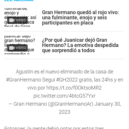
Gran Hermano quedó al rojo vivo:
una fulminante, enojo y seis
VIDEO
participantes en placa
¿Por qué Juanicar dejó Gran
Hermano? La emotiva despedida
VIDEO
que sorprendió a todos
Agustín es el nuevo eliminado de la casa de
#GranHermano
Seguí
#GH2022
gratis, las 24hs y en
vivo por
https://t.co/f0OktsoMR2
pic.twitter.com/4btcG57Yxr
— Gran Hermano (@GranHermanoAr)
January 30,
2023
Entonces, la gente debió optar por estos tres