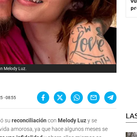
vu
pr
on Melody Luz.
25 - 08:55
LA
mó su
reconciliación
con
Melody Luz
y se
u vida amorosa, ya que hace algunos meses se