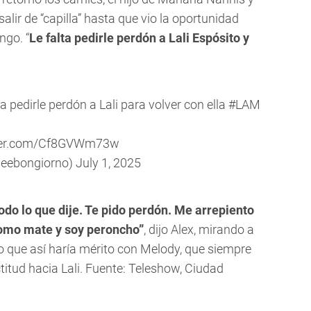
lir de “capilla” hasta que vio la oportunidad
ngo. “
Le falta pedirle perdón a Lali Espósito y
 pedirle perdón a Lali para volver con ella
#LAM
tter.com/Cf8GVWm73w
deebongiorno)
July 1, 2025
odo lo que dije. Te pido perdón. Me arrepiento
 tomo mate y soy peroncho”
, dijo Alex, mirando a
 que así haría mérito con Melody, que siempre
itud hacia Lali. Fuente: Teleshow, Ciudad