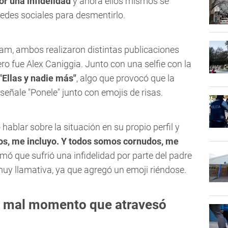
r una infidelidad
y ahora ellos mismos se
edes sociales para desmentirlo.
ram, ambos realizaron distintas publicaciones
ero fue Alex Caniggia. Junto con una selfie con la
"Ellas y nadie más"
, algo que provocó que la
eñale "Ponele" junto con emojis de risas.
hablar sobre la situación en su propio perfil y
s, me incluyo. Y todos somos cornudos, me
rmó que sufrió una infidelidad por parte del padre
muy llamativa, ya que agregó un emoji riéndose.
el mal momento que atravesó