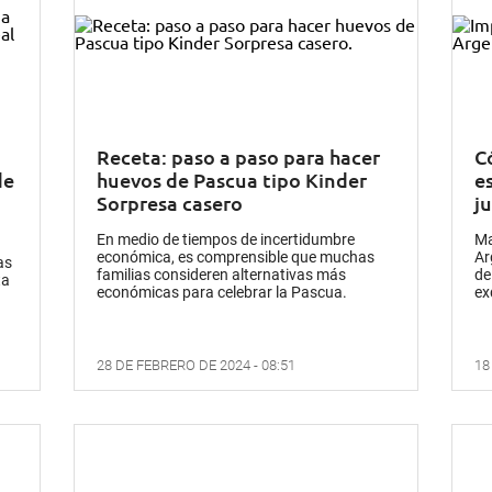
Receta: paso a paso para hacer
C
de
huevos de Pascua tipo Kinder
e
Sorpresa casero
j
En medio de tiempos de incertidumbre
Ma
económica, es comprensible que muchas
Ar
as
familias consideren alternativas más
de
ta
económicas para celebrar la Pascua.
ex
28 DE FEBRERO DE 2024 - 08:51
18