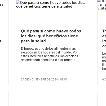
Qué pasa si como huevo todos
T
los días: qué beneficios tiene
e
s
para la salud
im
c
El huevo, es uno de los alimentos más
elegidos en los hogares del mundo. Por
Lo
estos increíbles beneficios, los expertos
má
recomiendan consumirlo diariamente.
ma
ll
im
24 DE NOVIEMBRE DE 2024 - 09:01
6 