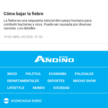
Cómo bajar la fiebre
La fiebre es una respuesta natural del cuerpo humano para
combatir bacterias y virus. Puede ser causada por diversas
razones. Los detalles.
19 DE ABRIL DE 2023 - 01:00
INICIO
POLÍTICA
ECONOMÍA
POLICIALES
DEPARTAMENTALES
DEPORTES
MUCHO SHOW
LIFESTYLE
MUNDO
SOCIEDAD
ACONCAGUA RADIO