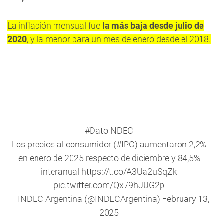
La inflación mensual fue
la más baja desde julio de
2020
, y la menor para un mes de enero desde el 2018.
#DatoINDEC
Los precios al consumidor (
#IPC
) aumentaron 2,2%
en enero de 2025 respecto de diciembre y 84,5%
interanual
https://t.co/A3Ua2uSqZk
pic.twitter.com/Qx79hJUG2p
— INDEC Argentina (@INDECArgentina)
February 13,
2025