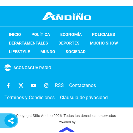
INICIO
POLÍTICA
ECONOMÍA
POLICIALES
DEPARTAMENTALES
DEPORTES
MUCHO SHOW
LIFESTYLE
MUNDO
SOCIEDAD
ACONCAGUA RADIO
RSS
Contactanos
Términos y Condiciones
Cláusula de privacidad
Copyright Sitio Andino 2026. Todos los derechos reservados.