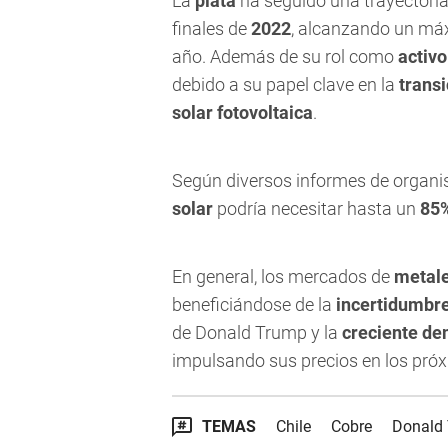
La
plata
ha seguido una trayectoria 
finales de
2022
, alcanzando un m
año. Además de su rol como
activo
debido a su papel clave en la
trans
solar fotovoltaica
.
Según diversos informes de organis
solar
podría necesitar hasta un
85
En general, los mercados de
metale
beneficiándose de la
incertidumbr
de Donald Trump y la
creciente de
impulsando sus precios en los pró
TEMAS
Chile
Cobre
Donald