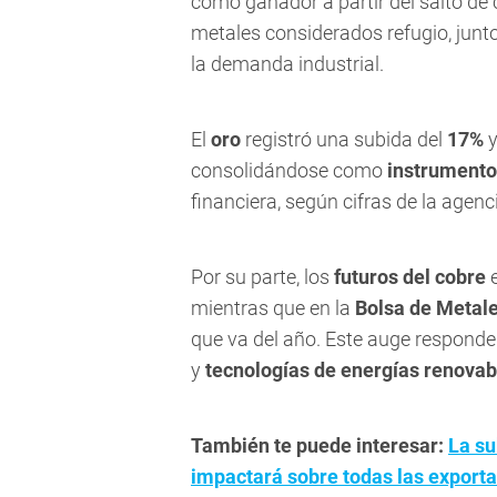
como ganador a partir del salto de
metales considerados refugio, junt
la demanda industrial.
El
oro
registró una subida del
17%
y
consolidándose como
instrumento
financiera, según cifras de la agen
Por su parte, los
futuros del cobre
e
mientras que en la
Bolsa de Metal
que va del año. Este auge respond
y
tecnologías de energías renovab
También te puede interesar:
La su
impactará sobre todas las export