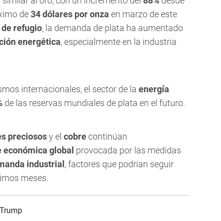
similar al oro, con un incremento del
88%
desde
áximo de
34 dólares por onza
en marzo de este
 de refugio
, la demanda de plata ha aumentado
ición energética
, especialmente en la industria
mos internacionales, el sector de la
energía
%
de las reservas mundiales de plata en el futuro.
s preciosos
y el
cobre
continúan
e económica global
provocada por las medidas
manda industrial
, factores que podrían seguir
ximos meses.
 Trump