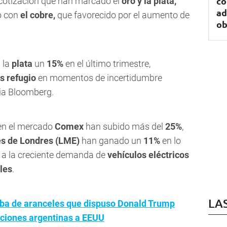
co
 cotización que han marcado el
oro y la plata,
ad
o con
el cobre,
que favorecido por el aumento de
ob
 la
plata
un
15%
en el último trimestre,
s refugio
en momentos de incertidumbre
cia Bloomberg.
n el mercado
Comex
han subido más del
25%
,
es de Londres (LME)
han ganado un
11%
en lo
e a la creciente demanda de
vehículos eléctricos
les
.
LA
ba de aranceles que dispuso Donald Trump
aciones argentinas a EEUU