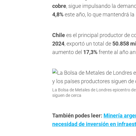
cobre
, sigue impulsando la deman
4,8%
este año, lo que mantendrá la 
Chile
es el principal productor de co
2024
, exportó un total de
50.858 mi
aumento del
17,3%
frente al año ant
La Bolsa de Metales de Londres epicentro del 
siguen de cerca
También podes leer:
Minería argen
necesidad de inversión en infraes