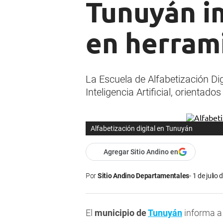
Tunuyán i
en herrami
La Escuela de Alfabetización Di
Inteligencia Artificial, orientad
Alfabetización digital en Tunuyán
Agregar Sitio Andino en
Por
Sitio Andino Departamentales
1 de julio 
El
municipio de
Tunuyán
informa a