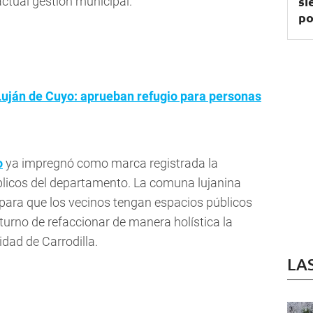
si
actual gestión municipal.
po
Luján de Cuyo: aprueban refugio para personas
o
ya impregnó como marca registrada la
blicos del departamento. La comuna lujanina
para que los vecinos tengan espacios públicos
l turno de refaccionar de manera holística la
lidad de Carrodilla.
LA