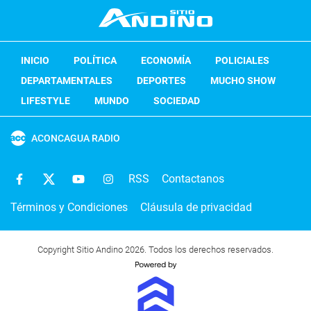
INICIO
POLÍTICA
ECONOMÍA
POLICIALES
DEPARTAMENTALES
DEPORTES
MUCHO SHOW
LIFESTYLE
MUNDO
SOCIEDAD
ACONCAGUA RADIO
RSS
Contactanos
Términos y Condiciones
Cláusula de privacidad
Copyright Sitio Andino 2026. Todos los derechos reservados.