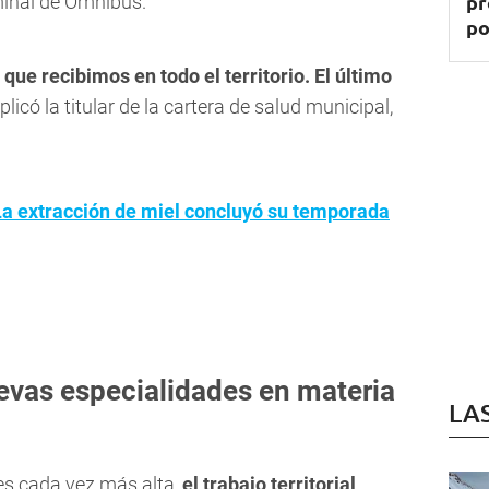
pr
minal de Ómnibus.
po
que recibimos en todo el territorio. El último
xplicó la titular de la cartera de salud municipal,
La extracción de miel concluyó su temporada
evas especialidades en materia
LA
s cada vez más alta,
el trabajo territorial