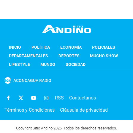
INICIO
POLÍTICA
ECONOMÍA
POLICIALES
DEPARTAMENTALES
DEPORTES
MUCHO SHOW
LIFESTYLE
MUNDO
SOCIEDAD
ACONCAGUA RADIO
RSS
Contactanos
Términos y Condiciones
Cláusula de privacidad
Copyright Sitio Andino 2026. Todos los derechos reservados.