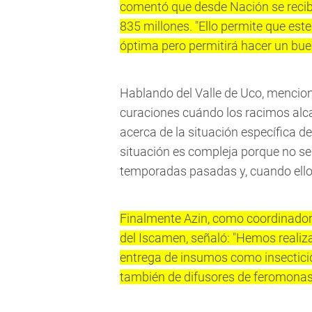
comentó que desde Nación se recibi
835 millones.
"Ello permite que es
óptima pero permitirá hacer un buen
Hablando del Valle de Uco, mencion
curaciones cuándo los racimos alc
acerca de la situación específica d
situación es compleja porque no se
temporadas pasadas y, cuando ello 
Finalmente Azin, como coordinador
del Iscamen, señaló: "Hemos reali
entrega de insumos como insecticid
también de difusores de feromonas