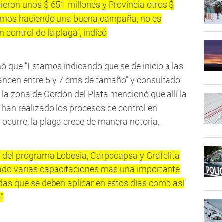
eron unos $ 651 millones y Provincia otros $
temos haciendo una buena campaña, no es
 control de la plaga", indicó
ó que "Estamos indicando que se de inicio a las
ancen entre 5 y 7 cms de tamaño" y consultado
e la zona de Cordón del Plata mencionó que allí la
 han realizado los procesos de control en
ocurre, la plaga crece de manera notoria.
 del programa Lobesia, Carpocapsa y Grafolita
zado varias capacitaciones mas una importante
as que se deben aplicar en estos días como así
"