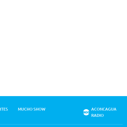
RTES
MUCHO SHOW
ACONCAGUA
RADIO