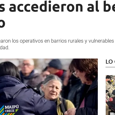
 accedieron al b
o
icaron los operativos en barrios rurales y vulnerable
idad.
LO