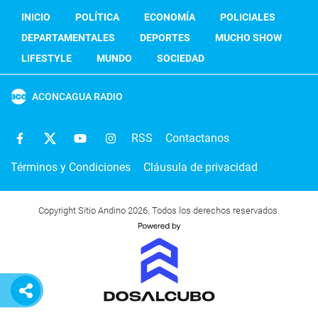
INICIO
POLÍTICA
ECONOMÍA
POLICIALES
DEPARTAMENTALES
DEPORTES
MUCHO SHOW
LIFESTYLE
MUNDO
SOCIEDAD
ACONCAGUA RADIO
RSS
Contactanos
Términos y Condiciones
Cláusula de privacidad
Copyright Sitio Andino 2026. Todos los derechos reservados.