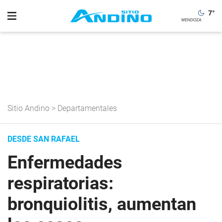
7
°
Sitio Andino
>
Departamentales
DESDE SAN RAFAEL
Enfermedades
respiratorias:
bronquiolitis, aumentan