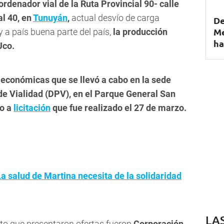
ordenador vial de la Ruta Provincial 90- calle
l 40, en
Tunuyán
,
actual desvío de carga
De
Me
 a país buena parte del país,
la producción
ha
Uco.
 económicas que se llevó a cabo en la sede
 de Vialidad (DPV), en el Parque General San
do a
licitación
que fue realizado el 27 de marzo.
a salud de Martina necesita de la solidaridad
LA
cto que presentaron ofertas fueron
Corporación