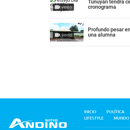
Tunuyán tendrá cel
cronograma
VIDEO
Profundo pesar en
una alumna
VIDEO
INICIO
POLÍTICA
LIFESTYLE
MUNDO