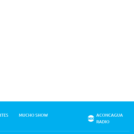
RTES
MUCHO SHOW
ACONCAGUA
RADIO