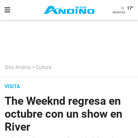
17
°
Sitio Andino
>
Cultura
VISITA
The Weeknd regresa en
octubre con un show en
River