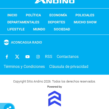
INICIO
POLÍTICA
ECONOMÍA
POLICIALES
DEPARTAMENTALES
DEPORTES
MUCHO SHOW
LIFESTYLE
MUNDO
SOCIEDAD
ACONCAGUA RADIO
RSS
Contactanos
Términos y Condiciones
Cláusula de privacidad
Copyright Sitio Andino 2026. Todos los derechos reservados.