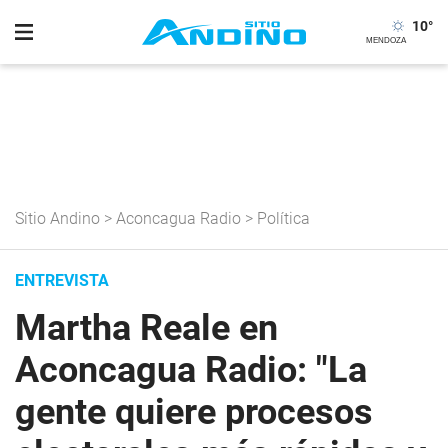
10
°
Sitio Andino
>
Aconcagua Radio
>
Política
ENTREVISTA
Martha Reale en
Aconcagua Radio: "La
gente quiere procesos