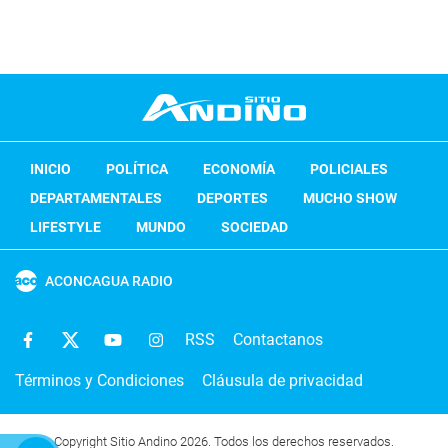
INICIO
POLÍTICA
ECONOMÍA
POLICIALES
DEPARTAMENTALES
DEPORTES
MUCHO SHOW
LIFESTYLE
MUNDO
SOCIEDAD
ACONCAGUA RADIO
RSS
Contactanos
Términos y Condiciones
Cláusula de privacidad
Copyright Sitio Andino 2026. Todos los derechos reservados.