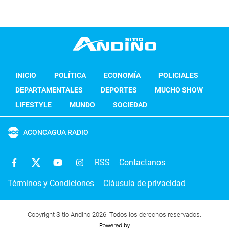
INICIO
POLÍTICA
ECONOMÍA
POLICIALES
DEPARTAMENTALES
DEPORTES
MUCHO SHOW
LIFESTYLE
MUNDO
SOCIEDAD
ACONCAGUA RADIO
RSS
Contactanos
Términos y Condiciones
Cláusula de privacidad
Copyright Sitio Andino 2026. Todos los derechos reservados.