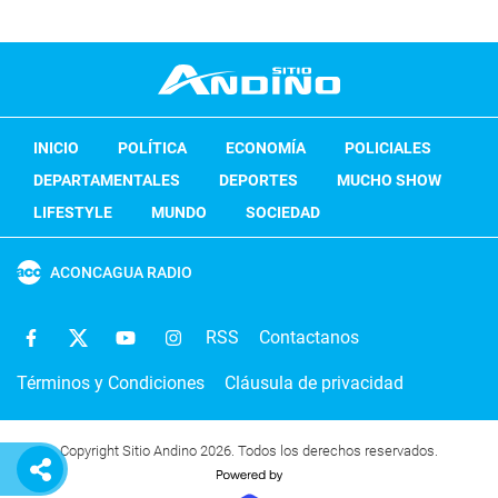
INICIO
POLÍTICA
ECONOMÍA
POLICIALES
DEPARTAMENTALES
DEPORTES
MUCHO SHOW
LIFESTYLE
MUNDO
SOCIEDAD
ACONCAGUA RADIO
RSS
Contactanos
Términos y Condiciones
Cláusula de privacidad
Copyright Sitio Andino 2026. Todos los derechos reservados.