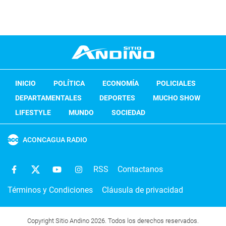
INICIO
POLÍTICA
ECONOMÍA
POLICIALES
DEPARTAMENTALES
DEPORTES
MUCHO SHOW
LIFESTYLE
MUNDO
SOCIEDAD
ACONCAGUA RADIO
RSS
Contactanos
Términos y Condiciones
Cláusula de privacidad
Copyright Sitio Andino 2026. Todos los derechos reservados.