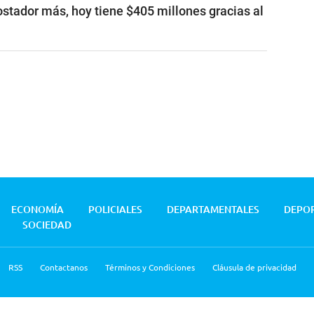
stador más, hoy tiene $405 millones gracias al
ECONOMÍA
POLICIALES
DEPARTAMENTALES
DEPO
SOCIEDAD
RSS
Contactanos
Términos y Condiciones
Cláusula de privacidad