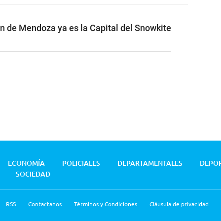
ón de Mendoza ya es la Capital del Snowkite
ECONOMÍA
POLICIALES
DEPARTAMENTALES
DEPO
SOCIEDAD
RSS
Contactanos
Términos y Condiciones
Cláusula de privacidad