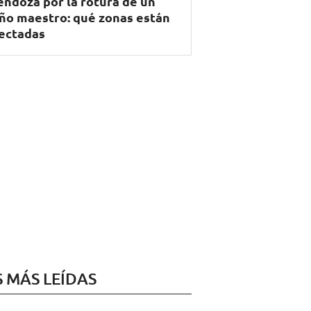
ndoza por la rotura de un
ño maestro: qué zonas están
ectadas
S MÁS LEÍDAS