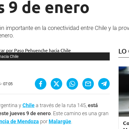
s 9 de enero
 importante en la conectividad entre Chile y la pr
enero.
LO
acia Chile
 - 07:05
rgentina y
Chile
a través de la ruta 145,
está
este jueves 9 de enero
. Este camino es una gran
incia de Mendoza
por
Malargüe
.
Co