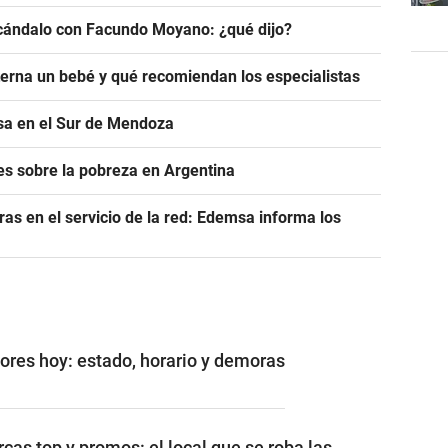
scándalo con Facundo Moyano: ¿qué dijo?
rna un bebé y qué recomiendan los especialistas
asa en el Sur de Mendoza
s sobre la pobreza en Argentina
as en el servicio de la red: Edemsa informa los
ores hoy: estado, horario y demoras
cas top y promos: el local que se roba las