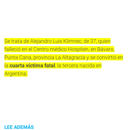
Se trata de Alejandro Luis Klimnec, de 37, quien
falleció en el Centro médico Hospiten, en Bávaro,
Punta Cana, provincia La Altagracia y se convirtió en
la
cuarta víctima fatal
, la tercera nacida en
Argentina.
LEE ADEMÁS