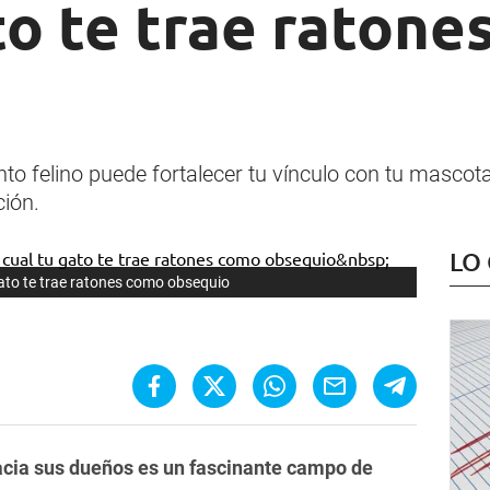
to te trae raton
 felino puede fortalecer tu vínculo con tu masco
ción.
LO
gato te trae ratones como obsequio
acia sus dueños es un fascinante campo de