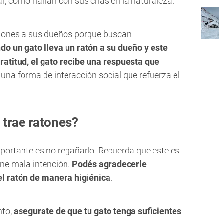
r, como harían con sus crías en la naturaleza.
atones a sus dueños porque buscan
do un gato lleva un ratón a su dueño y este
ratitud, el gato recibe una respuesta que
s una forma de interacción social que refuerza el
 trae ratones?
importante es no regañarlo. Recuerda que este es
ne mala intención.
Podés agradecerle
l ratón de manera higiénica
.
nto,
asegurate de que tu gato tenga suficientes