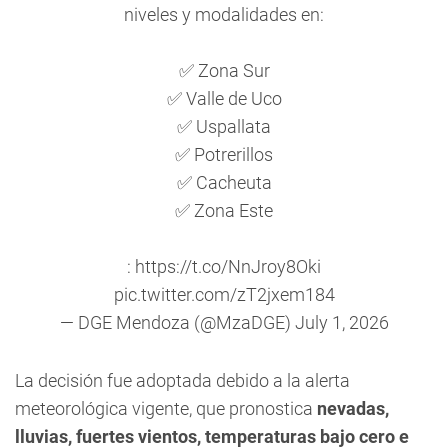
niveles y modalidades en:
✅ Zona Sur
✅ Valle de Uco
✅ Uspallata
✅ Potrerillos
✅ Cacheuta
✅ Zona Este
:
https://t.co/NnJroy8Oki
pic.twitter.com/zT2jxem184
— DGE Mendoza (@MzaDGE)
July 1, 2026
La decisión fue adoptada debido a la alerta
meteorológica vigente, que pronostica
nevadas,
lluvias, fuertes vientos, temperaturas bajo cero e